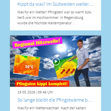
Kippt da was? Im Südwesten weiterhin heiß – zum Wochenende neue Warmluft! Spitzenwerte über 30°C
Was für ein Wetter! Pfingsten war so warm bzw.
heiß wie im Hochsommer. In Regensburg
wurde die höchste Maitemperatur ...
19.05.2026 | 09:46 Uhr
So lange bleibt die Pfingstwärme bei uns – bis 31 °C möglich! Auch Saharastaub ist wieder dabei!
Was für ein Wetterwechsel. Nach der kalten