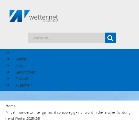
Wetter
Aktuell
Gesundheit
Freizeit
Allgemein
Home
Jahrhundertwinter gar nicht so abwegig - nur wohl in die falsche Richtung!
Trend Winter 2025/26!