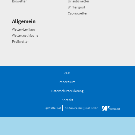
Biowetter
Urlaubswetter
Wintersport
Cabriowetter
Allgemein
Wetter-Lexikon
Wetter.net Mobile
Profiwetter
AGB
Impressum
Datenschutzerklärung
Kontakt
© Wetter.net
Ein Service der
Q.met GmbH