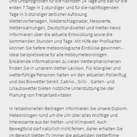
und Ortsprognosen für die nächsten 14 Tage und das für die
ersten 7 Tage in 1-stündiger und für die nachfolgenden
Tage in 3-stündiger zeitlicher Auflösung.
Wettervorhersagen, Niederschlagsradar, Messwerte,
Wetterwarnungen, Deutschlandwetter und Wetter-News
informieren über die aktuelle Entwicklung sowie die
kommenden Stunden und Tage. Mit Hilfe der Profikarten
können Sie tiefere meteorologische Einblicke gewinnen -
ideal beispielsweise für alle Hobbymeteorologen.
Erklärende Informationen zu vielen Wetterphänomenen
finden Sie in unserem Wetter-Lexikon. Für Allergiker und
wetterfühlige Personen halten wir den aktuellen Pollenflug
und das Biowetter bereit. Cabrio-, Grill- , Garten- und
Urlaubswetter bieten nützliche Unterstützung bei der
Planung von Freizeitaktivitäten.
In redaktionellen Beiträgen informieren Sie unsere Diplom-
Meteorologen rund um die Uhr über alles Wichtige und
Interessante aus der Wetter- und Klimawelt. Auch
Bewegtbild darf natürlich nicht fehlen, daher erhalten Sie
im Bereich Wetter-TV immer die aktuellsten Wetterfilme