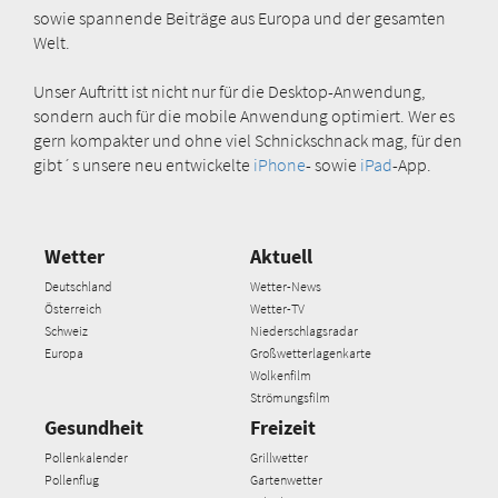
sowie spannende Beiträge aus Europa und der gesamten
Welt.
Unser Auftritt ist nicht nur für die Desktop-Anwendung,
sondern auch für die mobile Anwendung optimiert. Wer es
gern kompakter und ohne viel Schnickschnack mag, für den
gibt´s unsere neu entwickelte
iPhone
- sowie
iPad
-App.
Wetter
Aktuell
Deutschland
Wetter-News
Österreich
Wetter-TV
Schweiz
Niederschlagsradar
Europa
Großwetterlagenkarte
Wolkenfilm
Strömungsfilm
Gesundheit
Freizeit
Pollenkalender
Grillwetter
Pollenflug
Gartenwetter