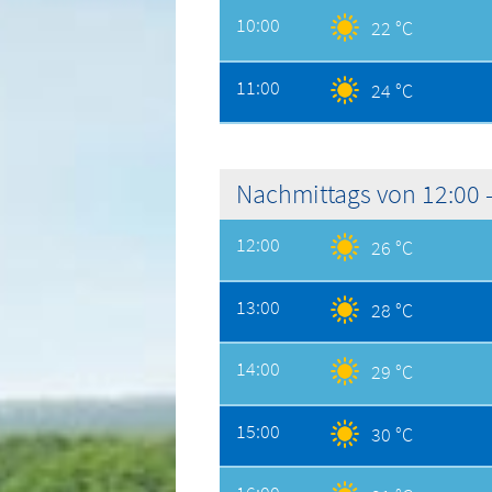
10:00
22 °C
11:00
24 °C
Nachmittags von 12:00 -
12:00
26 °C
13:00
28 °C
14:00
29 °C
15:00
30 °C