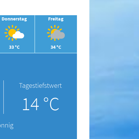
Donnerstag
Freitag
33 °C
34 °C
Tagestiefstwert
14 °C
onnig