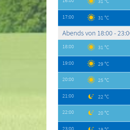
16:00
31 °C
17:00
31 °C
Abends von 18:00 - 23:
18:00
31 °C
19:00
29 °C
20:00
25 °C
21:00
22 °C
22:00
20 °C
23:00
19 °C