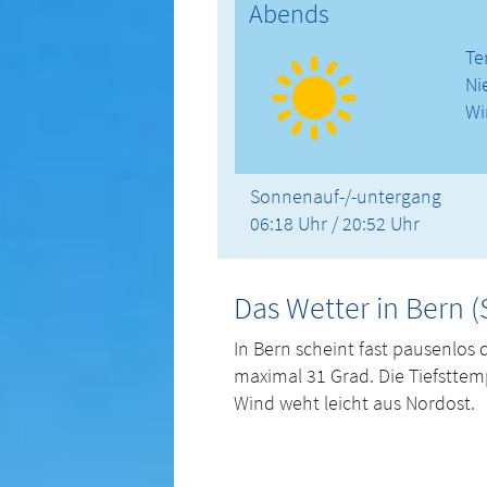
Abends
Te
Ni
Wi
Sonnenauf-/-untergang
06:18 Uhr / 20:52 Uhr
Das Wetter in Bern 
In Bern scheint fast pausenlos 
maximal 31 Grad. Die Tiefstte
Wind weht leicht aus Nordost.