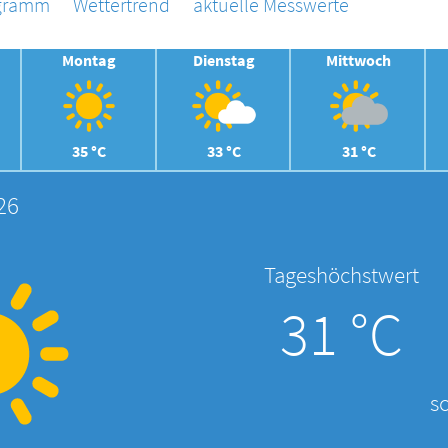
agramm
Wettertrend
aktuelle Messwerte
Montag
Dienstag
Mittwoch
35 °C
33 °C
31 °C
26
Tageshöchstwert
31 °C
s