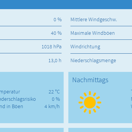
0 %
Mittlere Windgeschw.
40 %
Maximale Windböen
1018 hPa
Windrichtung
13,0 h
Niederschlagsmenge
Nachmittags
mperatur
22 °C
ederschlagsrisiko
0 %
nd in Böen
4 km/h