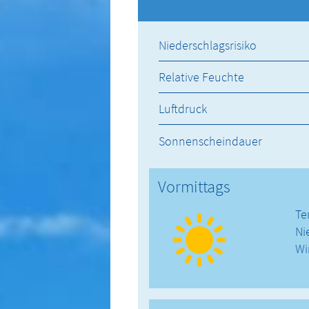
Niederschlagsrisiko
Relative Feuchte
Luftdruck
Sonnenscheindauer
Vormittags
Te
Ni
Wi