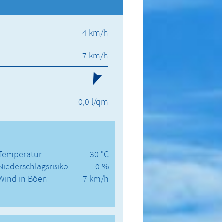
4 km/h
7 km/h
0,0 l/qm
Temperatur
30 °C
Niederschlagsrisiko
0 %
Wind in Böen
7 km/h