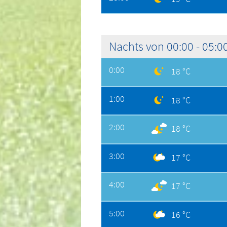
Nachts von 00:00 - 05:0
0:00
18 °C
1:00
18 °C
2:00
18 °C
3:00
17 °C
4:00
17 °C
5:00
16 °C