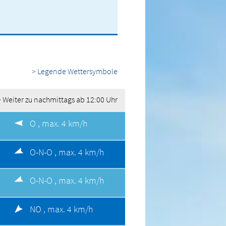
> Legende Wettersymbole
> Weiter zu nachmittags ab 12:00 Uhr
O ,
max. 4 km/h
O-N-O ,
max. 4 km/h
O-N-O ,
max. 4 km/h
NO ,
max. 4 km/h