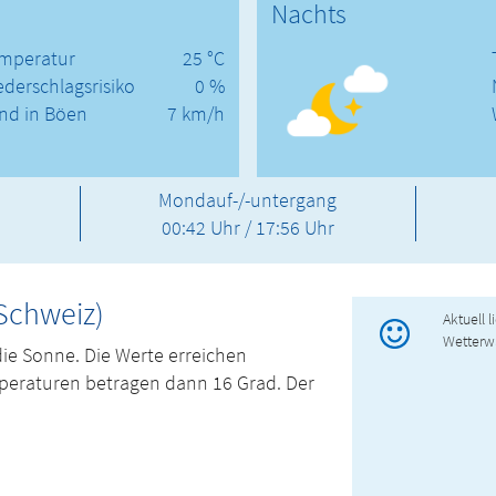
Nachts
mperatur
25 °C
ederschlagsrisiko
0 %
nd in Böen
7 km/h
Mondauf-/-untergang
00:42 Uhr / 17:56 Uhr
(Schweiz)
Aktuell 
Wetterw
die Sonne. Die Werte erreichen
mperaturen betragen dann 16 Grad. Der