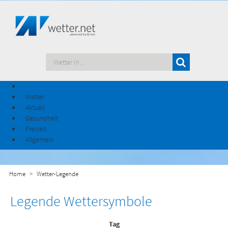
Wetter
Aktuell
Gesundheit
Freizeit
Allgemein
Home
Wetter-Legende
Legende Wettersymbole
Tag