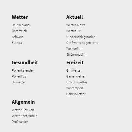
Wetter
Aktuell
Deutschland
Wetter-News
Österreich
Wetter-TV
Schweiz
Niederschlagsradar
Europa
Großwetterlagenkarte
Wolkenfilm
Strömungsfilm
Gesundheit
Freizeit
Pollenkalender
Grillwetter
Pollenflug
Gartenwetter
Biowetter
Urlaubswetter
Wintersport
Cabriowetter
Allgemein
Wetter-Lexikon
Wetter.net Mobile
Profiwetter