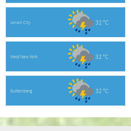
32 °C
Union City
32 °C
West New York
32 °C
Guttenberg