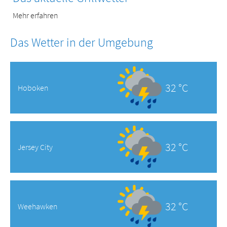
Mehr erfahren
Das Wetter in der Umgebung
32 °C
Hoboken
32 °C
Jersey City
32 °C
Weehawken