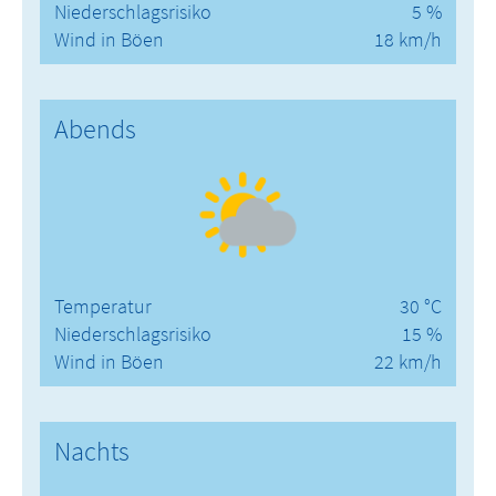
Niederschlagsrisiko
5 %
Wind in Böen
18 km/h
Abends
Temperatur
30 °C
Niederschlagsrisiko
15 %
Wind in Böen
22 km/h
Nachts