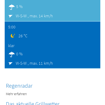
5 %
W-S-W ,
max. 14 km/h
5:00
26 °C
klar
0 %
W-S-W ,
max. 11 km/h
Regenradar
Mehr erfahren
Das aktuelle Grillwetter