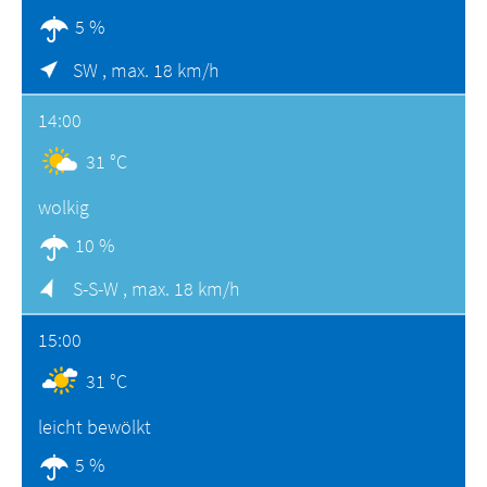
5 %
SW ,
max. 18 km/h
14:00
31 °C
wolkig
10 %
S-S-W ,
max. 18 km/h
15:00
31 °C
leicht bewölkt
5 %