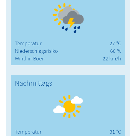
Temperatur
27 °C
Niederschlagsrisiko
60 %
Wind in Böen
22 km/h
Nachmittags
Temperatur
31 °C