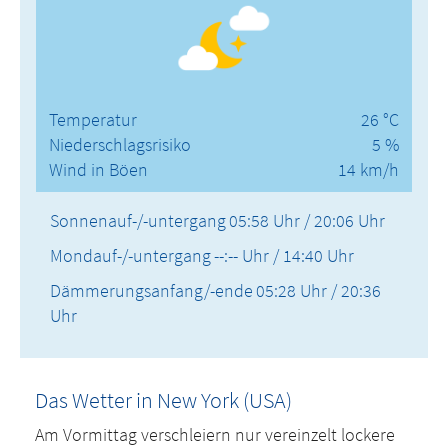
Temperatur
26 °C
Niederschlagsrisiko
5 %
Wind in Böen
14 km/h
Sonnenauf-/-untergang
05:58 Uhr / 20:06 Uhr
Mondauf-/-untergang
--:-- Uhr / 14:40 Uhr
Dämmerungsanfang/-ende
05:28 Uhr / 20:36
Uhr
Das Wetter in New York (USA)
Am Vormittag verschleiern nur vereinzelt lockere