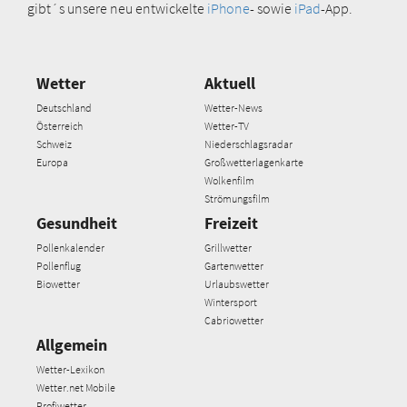
gibt´s unsere neu entwickelte
iPhone
- sowie
iPad
-App.
Wetter
Aktuell
Deutschland
Wetter-News
Österreich
Wetter-TV
Schweiz
Niederschlagsradar
Europa
Großwetterlagenkarte
Wolkenfilm
Strömungsfilm
Gesundheit
Freizeit
Pollenkalender
Grillwetter
Pollenflug
Gartenwetter
Biowetter
Urlaubswetter
Wintersport
Cabriowetter
Allgemein
Wetter-Lexikon
Wetter.net Mobile
Profiwetter