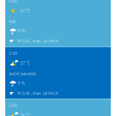
0:00
27 °C
klar
0 %
W-S-W ,
max. 14 km/h
1:00
27 °C
leicht bewölkt
5 %
W-S-W ,
max. 18 km/h
2:00
26 °C