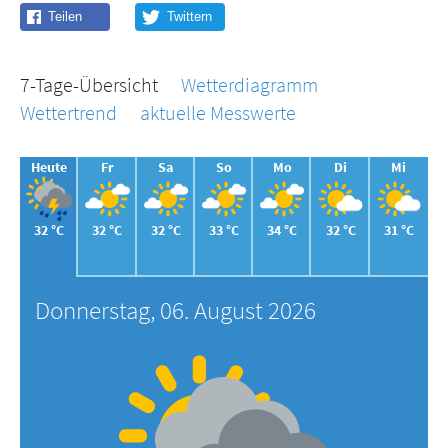
7-Tage-Übersicht
Wetterdiagramm
Wettertrend
aktuelle Messwerte
Heute
Fr
Sa
So
Mo
Di
Mi
32 °C
32 °C
32 °C
33 °C
34 °C
32 °C
31 °C
Donnerstag, 06. August 2026