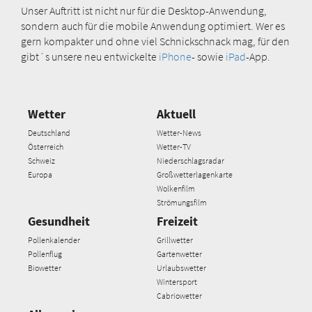
Unser Auftritt ist nicht nur für die Desktop-Anwendung,
sondern auch für die mobile Anwendung optimiert. Wer es
gern kompakter und ohne viel Schnickschnack mag, für den
gibt´s unsere neu entwickelte
iPhone
- sowie
iPad
-App.
Wetter
Aktuell
Deutschland
Wetter-News
Österreich
Wetter-TV
Schweiz
Niederschlagsradar
Europa
Großwetterlagenkarte
Wolkenfilm
Strömungsfilm
Gesundheit
Freizeit
Pollenkalender
Grillwetter
Pollenflug
Gartenwetter
Biowetter
Urlaubswetter
Wintersport
Cabriowetter