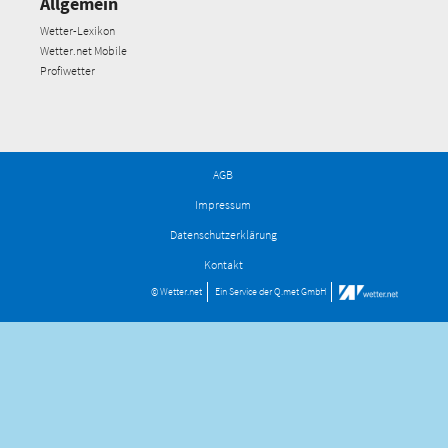
Allgemein
Wetter-Lexikon
Wetter.net Mobile
Profiwetter
AGB
Impressum
Datenschutzerklärung
Kontakt
© Wetter.net
Ein Service der
Q.met GmbH