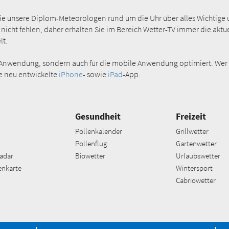
Sie unsere Diplom-Meteorologen rund um die Uhr über alles Wichtige 
 nicht fehlen, daher erhalten Sie im Bereich Wetter-TV immer die akt
lt.
ktop-Anwendung, sondern auch für die mobile Anwendung optimiert. Wer
e neu entwickelte
iPhone
- sowie
iPad
-App.
Gesundheit
Freizeit
Pollenkalender
Grillwetter
Pollenflug
Gartenwetter
adar
Biowetter
Urlaubswetter
enkarte
Wintersport
Cabriowetter