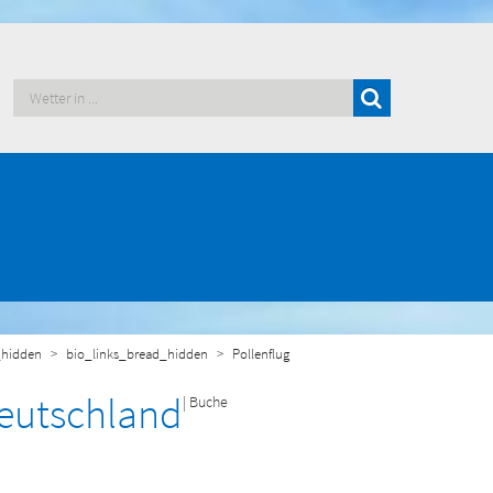
hidden
bio_links_bread_hidden
Pollenflug
Deutschland
| Buche