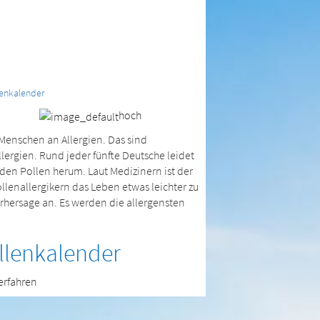
lenkalender
hoch
 Menschen an Allergien. Das sind
lergien. Rund jeder fünfte Deutsche leidet
 den Pollen herum. Laut Medizinern ist der
llenallergikern das Leben etwas leichter zu
orhersage an. Es werden die allergensten
llenkalender
erfahren