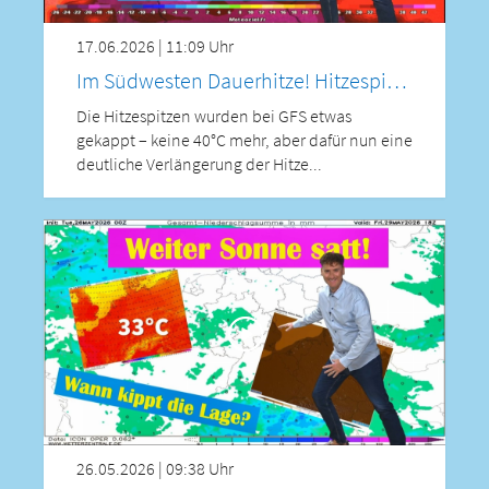
17.06.2026 | 11:09 Uhr
Im Südwesten Dauerhitze! Hitzespitzen leicht gekappt, schwere Gewitterlage am Freitag! Großhagel
Die Hitzespitzen wurden bei GFS etwas
gekappt – keine 40°C mehr, aber dafür nun eine
deutliche Verlängerung der Hitze...
26.05.2026 | 09:38 Uhr