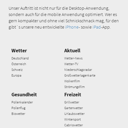
Unser Auftritt ist nicht nur für die Desktop-Anwendung,
sondern auch für die mobile Anwendung optimiert. Wer es
gern kompakter und ohne viel Schnickschnack mag, für den
gibt´s unsere neu entwickelte
iPhone
- sowie
iPad
-App.
Wetter
Aktuell
Deutschland
Wetter-News
Österreich
Wetter-TV
Schweiz
Niederschlagsradar
Europa
Großwetterlagenkarte
Wolkenfilm
Strömungsfilm
Gesundheit
Freizeit
Pollenkalender
Grillwetter
Pollenflug
Gartenwetter
Biowetter
Urlaubswetter
Wintersport
Cabriowetter