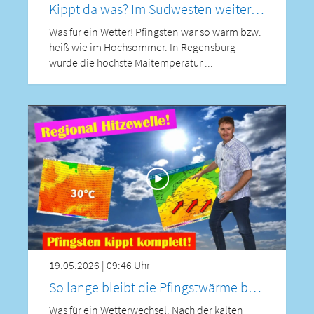
Kippt da was? Im Südwesten weiterhin heiß – zum Wochenende neue Warmluft! Spitzenwerte über 30°C
Was für ein Wetter! Pfingsten war so warm bzw.
heiß wie im Hochsommer. In Regensburg
wurde die höchste Maitemperatur ...
19.05.2026 | 09:46 Uhr
So lange bleibt die Pfingstwärme bei uns – bis 31 °C möglich! Auch Saharastaub ist wieder dabei!
Was für ein Wetterwechsel. Nach der kalten