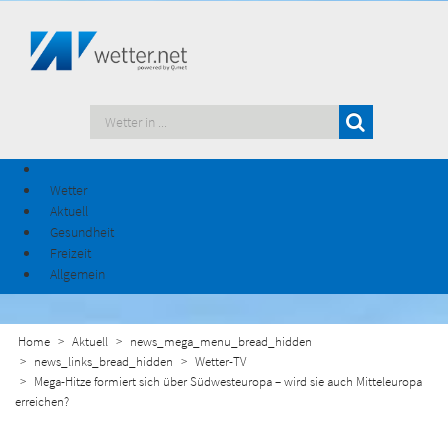
Wetter
Aktuell
Gesundheit
Freizeit
Allgemein
Home
Aktuell
news_mega_menu_bread_hidden
news_links_bread_hidden
Wetter-TV
Mega-Hitze formiert sich über Südwesteuropa – wird sie auch Mitteleuropa
erreichen?