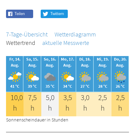
7-Tage-Übersicht
Wetterdiagramm
Wettertrend
aktuelle Messwerte
Fr, 14.
Sa, 15.
So, 16.
Mo, 17.
Di, 18.
Mi, 19.
Do, 20.
Aug.
Aug.
Aug.
Aug.
Aug.
Aug.
Aug.
41 °C
39 °C
35 °C
34 °C
27 °C
28 °C
26 °C
10,0
7,5
5,0
3,5
3,0
2,5
2,5
h
h
h
h
h
h
h
Sonnenscheindauer in Stunden