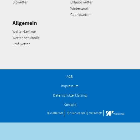
Biowetter
Urlaubswetter
Wintersport
Cabriowetter
Allgemein
Wetter-Lexikon
Wetter.net Mobile
Profiwetter
AGB
Impressum
Datenschutzerklärung
Kontakt
© Wetter.net
Ein Service der
Q.met GmbH