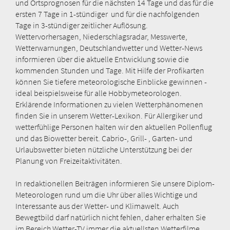
und Ortsprognosen für die nächsten 14 Tage und das für die
ersten 7 Tage in 1-stündiger und für die nachfolgenden
Tage in 3-stündiger zeitlicher Auflösung.
Wettervorhersagen, Niederschlagsradar, Messwerte,
Wetterwarnungen, Deutschlandwetter und Wetter-News
informieren über die aktuelle Entwicklung sowie die
kommenden Stunden und Tage. Mit Hilfe der Profikarten
können Sie tiefere meteorologische Einblicke gewinnen -
ideal beispielsweise für alle Hobbymeteorologen.
Erklärende Informationen zu vielen Wetterphänomenen
finden Sie in unserem Wetter-Lexikon. Für Allergiker und
wetterfühlige Personen halten wir den aktuellen Pollenflug
und das Biowetter bereit. Cabrio-, Grill- , Garten- und
Urlaubswetter bieten nützliche Unterstützung bei der
Planung von Freizeitaktivitäten.
In redaktionellen Beiträgen informieren Sie unsere Diplom-
Meteorologen rund um die Uhr über alles Wichtige und
Interessante aus der Wetter- und Klimawelt. Auch
Bewegtbild darf natürlich nicht fehlen, daher erhalten Sie
im Bereich Wetter-TV immer die aktuellsten Wetterfilme