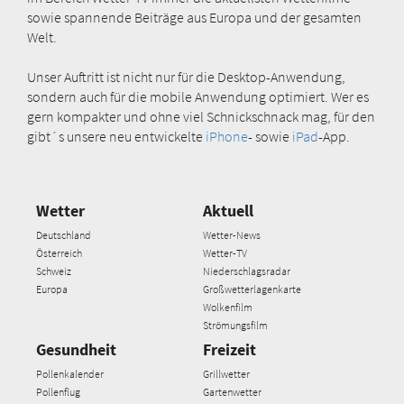
sowie spannende Beiträge aus Europa und der gesamten
Welt.
Unser Auftritt ist nicht nur für die Desktop-Anwendung,
sondern auch für die mobile Anwendung optimiert. Wer es
gern kompakter und ohne viel Schnickschnack mag, für den
gibt´s unsere neu entwickelte
iPhone
- sowie
iPad
-App.
Wetter
Aktuell
Deutschland
Wetter-News
Österreich
Wetter-TV
Schweiz
Niederschlagsradar
Europa
Großwetterlagenkarte
Wolkenfilm
Strömungsfilm
Gesundheit
Freizeit
Pollenkalender
Grillwetter
Pollenflug
Gartenwetter