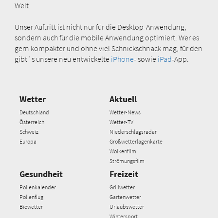
Welt.
Unser Auftritt ist nicht nur für die Desktop-Anwendung,
sondern auch für die mobile Anwendung optimiert. Wer es
gern kompakter und ohne viel Schnickschnack mag, für den
gibt´s unsere neu entwickelte
iPhone
- sowie
iPad
-App.
Wetter
Aktuell
Deutschland
Wetter-News
Österreich
Wetter-TV
Schweiz
Niederschlagsradar
Europa
Großwetterlagenkarte
Wolkenfilm
Strömungsfilm
Gesundheit
Freizeit
Pollenkalender
Grillwetter
Pollenflug
Gartenwetter
Biowetter
Urlaubswetter
Wintersport