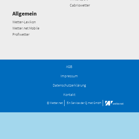
Cabriowetter
Allgemein
Wetter-Lexikon
Wetter.net Mobile
Profiwetter
AGB
Impressum
Datenschutzerklärung
Kontakt
© Wetter.net
Ein Service der
Q.met GmbH