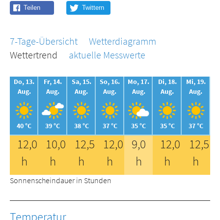
7-Tage-Übersicht
Wetterdiagramm
Wettertrend
aktuelle Messwerte
Do, 13.
Fr, 14.
Sa, 15.
So, 16.
Mo, 17.
Di, 18.
Mi, 19.
Aug.
Aug.
Aug.
Aug.
Aug.
Aug.
Aug.
40 °C
39 °C
38 °C
37 °C
35 °C
35 °C
37 °C
12,0
10,0
12,5
12,0
9,0
12,0
12,5
h
h
h
h
h
h
h
Sonnenscheindauer in Stunden
Temperatur