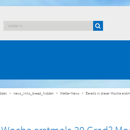
dden
news_links_bread_hidden
Wetter-News
Bereits in dieser Woche erstm