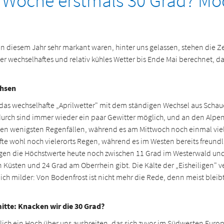
er Woche erstmals 30 Grad? Mo
in diesem Jahr sehr markant waren, hinter uns gelassen, stehen die Z
 wechselhaftes und relativ kühles Wetter bis Ende Mai berechnet, dar
chsen
s das wechselhafte „Aprilwetter" mit dem ständigen Wechsel aus Scha
urch sind immer wieder ein paar Gewitter möglich, und an den Alpen 
 den wenigsten Regenfällen, während es am Mittwoch noch einmal vie
älfte wohl noch vielerorts Regen, während es im Westen bereits freund
egen die Höchstwerte heute noch zwischen 11 Grad im Westerwald und
Küsten und 24 Grad am Oberrhein gibt. Die Kälte der „Eisheiligen" v
ich milder: Von Bodenfrost ist nicht mehr die Rede, denn meist bleibt
tte: Knacken wir die 30 Grad?
lich ein Hoch über uns ausbreiten, das sich zuvor im Südwesten Euro