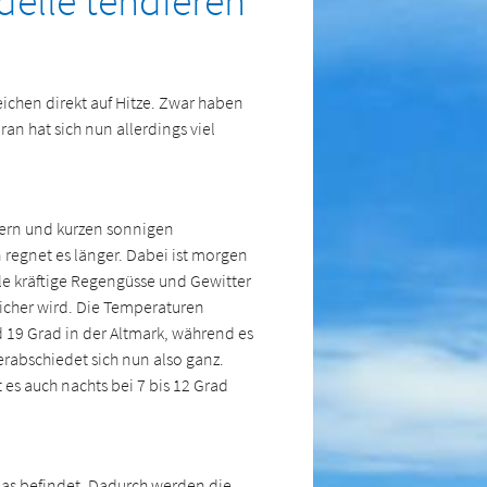
delle tendieren
eichen direkt auf Hitze. Zwar haben
an hat sich nun allerdings viel
uern und kurzen sonnigen
regnet es länger. Dabei ist morgen
le kräftige Regengüsse und Gewitter
licher wird. Die Temperaturen
 19 Grad in der Altmark, während es
erabschiedet sich nun also ganz.
 es auch nachts bei 7 bis 12 Grad
pas befindet. Dadurch werden die