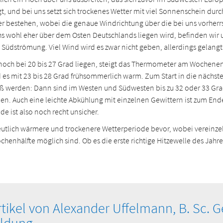
 und bei uns setzt sich trockenes Wetter mit viel Sonnenschein dur
er bestehen, wobei die genaue Windrichtung über die bei uns vorhe
hs wohl eher über dem Osten Deutschlands liegen wird, befinden wi
Südströmung. Viel Wind wird es zwar nicht geben, allerdings gelangt 
och bei 20 bis 27 Grad liegen, steigt das Thermometer am Wochenend
 es mit 23 bis 28 Grad frühsommerlich warm. Zum Start in die nächst
ß werden: Dann sind im Westen und Südwesten bis zu 32 oder 33 Grad 
ben. Auch eine leichte Abkühlung mit einzelnen Gewittern ist zum En
ist also noch recht unsicher.
eutlich wärmere und trockenere Wetterperiode bevor, wobei vereinze
enhälfte möglich sind. Ob es die erste richtige Hitzewelle des Jahres
rtikel von Alexander Uffelmann, B. Sc. G