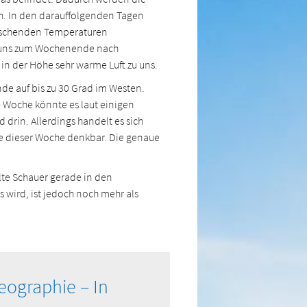
ch. In den darauffolgenden Tagen
rrschenden Temperaturen
r uns zum Wochenende nach
in der Höhe sehr warme Luft zu uns.
e auf bis zu 30 Grad im Westen.
e Woche könnte es laut einigen
drin. Allerdings handelt es sich
de dieser Woche denkbar. Die genaue
lte Schauer gerade in den
 wird, ist jedoch noch mehr als
eographie – In