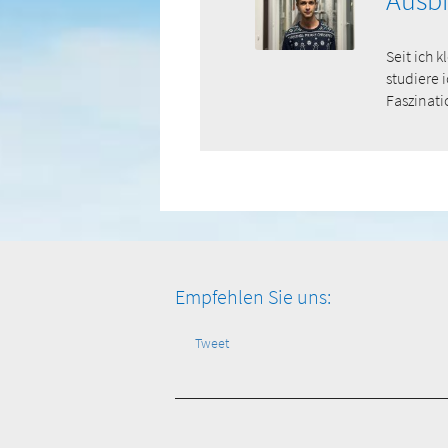
Ausb
Seit ich 
studiere 
Faszinati
Empfehlen Sie uns:
Tweet