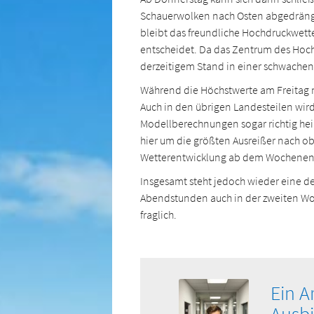
Schauerwolken nach Osten abgedrängt,
bleibt das freundliche Hochdruckwett
entscheidet. Da das Zentrum des Hoc
derzeitigem Stand in einer schwachen 
Während die Höchstwerte am Freitag n
Auch in den übrigen Landesteilen wird
Modellberechnungen sogar richtig hei
hier um die größten Ausreißer nach o
Wetterentwicklung ab dem Wochenende 
Insgesamt steht jedoch wieder eine d
Abendstunden auch in der zweiten Woch
fraglich.
Ein A