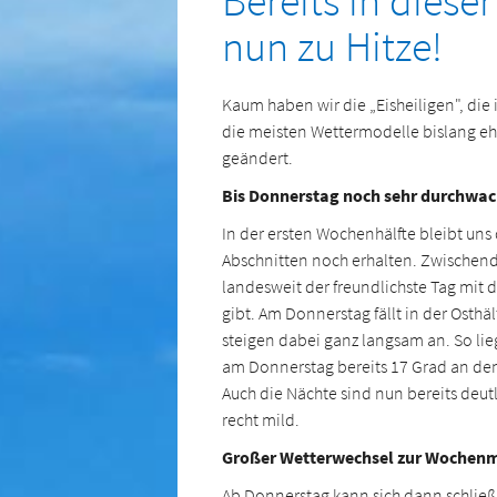
Bereits in dies
nun zu Hitze!
Kaum haben wir die „Eisheiligen", die 
die meisten Wettermodelle bislang eher
geändert.
Bis Donnerstag noch sehr durchwa
In der ersten Wochenhälfte bleibt un
Abschnitten noch erhalten. Zwischend
landesweit der freundlichste Tag mit
gibt. Am Donnerstag fällt in der Osth
steigen dabei ganz langsam an. So li
am Donnerstag bereits 17 Grad an den 
Auch die Nächte sind nun bereits deutl
recht mild.
Großer Wetterwechsel zur Wochenmi
Ab Donnerstag kann sich dann schließ