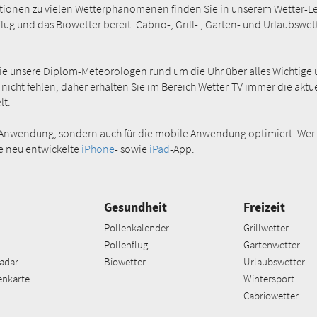
onen zu vielen Wetterphänomenen finden Sie in unserem Wetter-Lexi
ug und das Biowetter bereit. Cabrio-, Grill- , Garten- und Urlaubswet
Sie unsere Diplom-Meteorologen rund um die Uhr über alles Wichtige 
 nicht fehlen, daher erhalten Sie im Bereich Wetter-TV immer die akt
lt.
ktop-Anwendung, sondern auch für die mobile Anwendung optimiert. Wer
e neu entwickelte
iPhone
- sowie
iPad
-App.
Gesundheit
Freizeit
Pollenkalender
Grillwetter
Pollenflug
Gartenwetter
adar
Biowetter
Urlaubswetter
enkarte
Wintersport
Cabriowetter