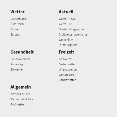
Wetter
Aktuell
Deutschland
Wetter-News
Österreich
Wetter-TV
Schweiz
Niederschlagsradar
Europa
Großwetterlagenkarte
Wolkenfilm
Strömungsfilm
Gesundheit
Freizeit
Pollenkalender
Grillwetter
Pollenflug
Gartenwetter
Biowetter
Urlaubswetter
Wintersport
Cabriowetter
Allgemein
Wetter-Lexikon
Wetter.net Mobile
Profiwetter