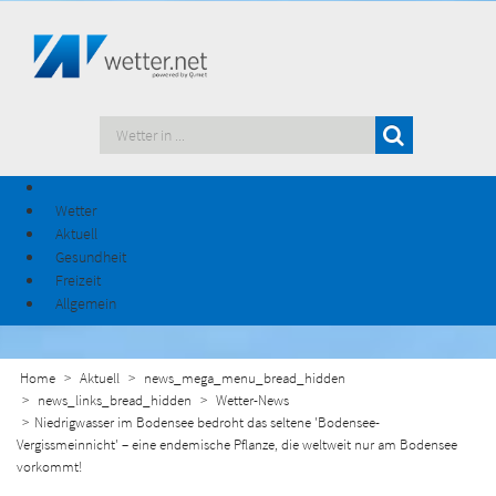
Wetter
Aktuell
Gesundheit
Freizeit
Allgemein
Home
Aktuell
news_mega_menu_bread_hidden
news_links_bread_hidden
Wetter-News
​Niedrigwasser im Bodensee bedroht das seltene 'Bodensee-
Vergissmeinnicht' – eine endemische Pflanze, die weltweit nur am Bodensee
vorkommt!