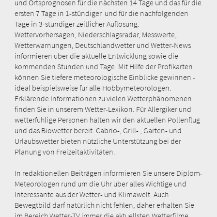
und Ortsprognosen für die nächsten 14 Tage und das für die
ersten 7 Tage in 1-stündiger und für die nachfolgenden
Tage in 3-stündiger zeitlicher Auflösung.
Wettervorhersagen, Niederschlagsradar, Messwerte,
Wetterwarnungen, Deutschlandwetter und Wetter-News
informieren über die aktuelle Entwicklung sowie die
kommenden Stunden und Tage. Mit Hilfe der Profikarten
können Sie tiefere meteorologische Einblicke gewinnen -
ideal beispielsweise für alle Hobbymeteorologen.
Erklärende Informationen zu vielen Wetterphänomenen
finden Sie in unserem Wetter-Lexikon. Für Allergiker und
wetterfühlige Personen halten wir den aktuellen Pollenflug
und das Biowetter bereit. Cabrio-, Grill- , Garten- und
Urlaubswetter bieten nützliche Unterstützung bei der
Planung von Freizeitaktivitäten.
In redaktionellen Beiträgen informieren Sie unsere Diplom-
Meteorologen rund um die Uhr über alles Wichtige und
Interessante aus der Wetter- und Klimawelt. Auch
Bewegtbild darf natürlich nicht fehlen, daher erhalten Sie
im Bereich Wetter-TV immer die aktuellsten Wetterfilme