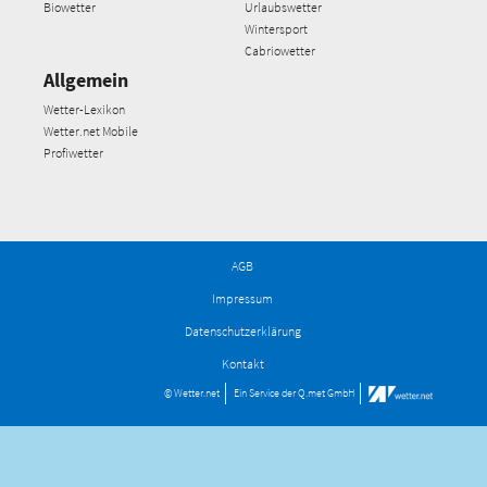
Biowetter
Urlaubswetter
Wintersport
Cabriowetter
Allgemein
Wetter-Lexikon
Wetter.net Mobile
Profiwetter
AGB
Impressum
Datenschutzerklärung
Kontakt
© Wetter.net
Ein Service der
Q.met GmbH