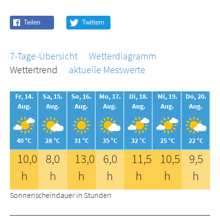
7-Tage-Übersicht
Wetterdiagramm
Wettertrend
aktuelle Messwerte
Fr, 14.
Sa, 15.
So, 16.
Mo, 17.
Di, 18.
Mi, 19.
Do, 20.
Aug.
Aug.
Aug.
Aug.
Aug.
Aug.
Aug.
40 °C
28 °C
31 °C
35 °C
32 °C
25 °C
22 °C
10,0
8,0
13,0
6,0
11,5
10,5
9,5
h
h
h
h
h
h
h
Sonnenscheindauer in Stunden