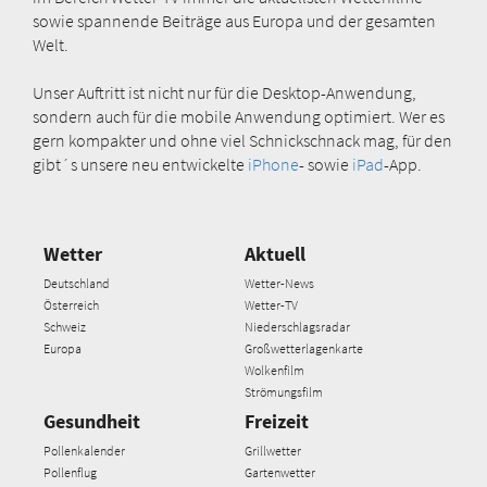
sowie spannende Beiträge aus Europa und der gesamten
Welt.
Unser Auftritt ist nicht nur für die Desktop-Anwendung,
sondern auch für die mobile Anwendung optimiert. Wer es
gern kompakter und ohne viel Schnickschnack mag, für den
gibt´s unsere neu entwickelte
iPhone
- sowie
iPad
-App.
Wetter
Aktuell
Deutschland
Wetter-News
Österreich
Wetter-TV
Schweiz
Niederschlagsradar
Europa
Großwetterlagenkarte
Wolkenfilm
Strömungsfilm
Gesundheit
Freizeit
Pollenkalender
Grillwetter
Pollenflug
Gartenwetter