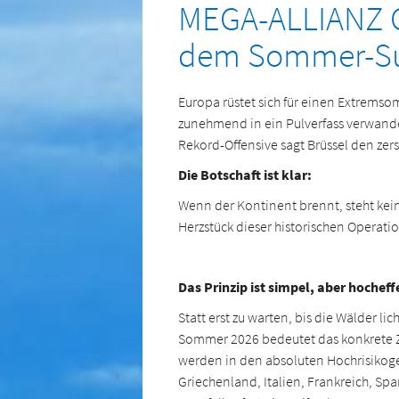
​MEGA-ALLIANZ 
dem Sommer-Sup
Europa rüstet sich für einen Extrems
zunehmend in ein Pulverfass verwandel
Rekord-Offensive sagt Brüssel den z
Die Botschaft ist klar:
Wenn der Kontinent brennt, steht kei
Herzstück dieser historischen Opera
Das Prinzip ist simpel, aber hocheff
Statt erst zu warten, bis die Wälder li
Sommer 2026 bedeutet das konkrete Z
werden in den absoluten Hochrisikogeb
Griechenland, Italien, Frankreich, Sp