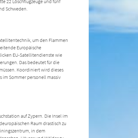
atte 22 Löschflugzeuge und fünf
 und Schweden.
 Satellitentechnik, um den Flammen
rbeitende Europäische
licken EU-Satellitendienste wie
ierungen. Das bedeutet für die
müssen. Koordiniert wird dieses
as im Sommer personell massiv
chstation auf Zypern. Die Insel im
üdeuropäischen Raum drastisch zu
rainingszentrum, in dem