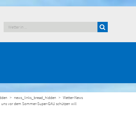
dden
news_links_bread_hidden
Wetter-News
 uns vor dem Sommer-Super-GAU schützen will