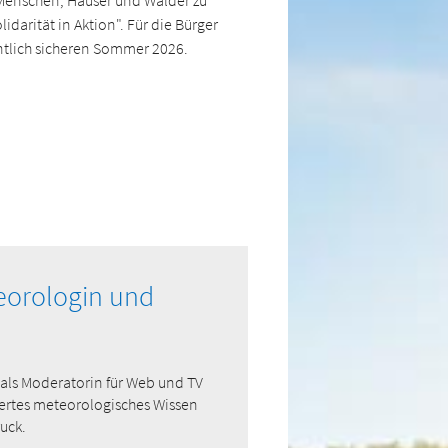
 Menschen, Häuser und Wälder zu
arität in Aktion". Für die Bürger
entlich sicheren Sommer 2026.
eorologin und
e als Moderatorin für Web und TV
diertes meteorologisches Wissen
uck.