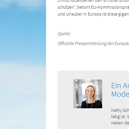
Zivilschutzexperten den Ernstfall pr
schützen", betont EU-Kommissionspräsi
und Urlauber in Europa ist diese giga
Quelle:
Offizielle Pressemitteilung der Europ
Ein A
Mode
Kathy Sch
tätig ist
neben dem