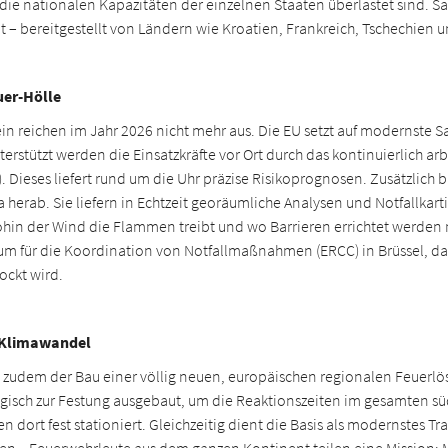
 die nationalen Kapazitäten der einzelnen Staaten überlastet sind. S
 – bereitgestellt von Ländern wie Kroatien, Frankreich, Tschechien
uer-Hölle
in reichen im Jahr 2026 nicht mehr aus. Die EU setzt auf modernste
terstützt werden die Einsatzkräfte vor Ort durch das kontinuierlich a
Dieses liefert rund um die Uhr präzise Risikoprognosen. Zusätzlich b
 herab. Sie liefern in Echtzeit georäumliche Analysen und Notfallkart
hin der Wind die Flammen treibt und wo Barrieren errichtet werden 
um für die Koordination von Notfallmaßnahmen (ERCC) in Brüssel, d
ockt wird.
n Klimawandel
st zudem der Bau einer völlig neuen, europäischen regionalen Feuerlös
tegisch zur Festung ausgebaut, um die Reaktionszeiten im gesamten s
 dort fest stationiert. Gleichzeitig dient die Basis als modernstes T