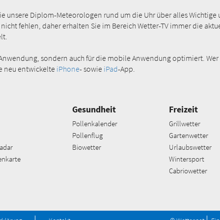
Sie unsere Diplom-Meteorologen rund um die Uhr über alles Wichtige 
 nicht fehlen, daher erhalten Sie im Bereich Wetter-TV immer die akt
lt.
ktop-Anwendung, sondern auch für die mobile Anwendung optimiert. Wer
e neu entwickelte
iPhone
- sowie
iPad
-App.
Gesundheit
Freizeit
Pollenkalender
Grillwetter
Pollenflug
Gartenwetter
adar
Biowetter
Urlaubswetter
enkarte
Wintersport
Cabriowetter