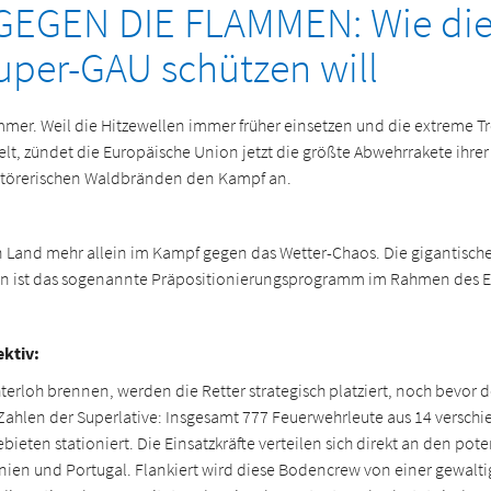
GEGEN DIE FLAMMEN: Wie die
er-GAU schützen will
ommer. Weil die Hitzewellen immer früher einsetzen und die extreme 
t, zündet die Europäische Union jetzt die größte Abwehrrakete ihrer 
erstörerischen Waldbränden den Kampf an.
n Land mehr allein im Kampf gegen das Wetter-Chaos. Die gigantisc
tion ist das sogenannte Präpositionierungsprogramm im Rahmen des 
ektiv:
chterloh brennen, werden die Retter strategisch platziert, noch bevor d
ahlen der Superlative: Insgesamt 777 Feuerwehrleute aus 14 versc
ieten stationiert. Die Einsatzkräfte verteilen sich direkt an den pot
anien und Portugal. Flankiert wird diese Bodencrew von einer gewalt