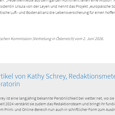
oben. „Feuerwehrleute aus dem ganzen Kontinent teilen eine Mission:
dentin Ursula von der Leyen und nennt das Projekt „europäische Solid
ntische Luft- und Bodenallianz die Lebensversicherung für einen hoff
äischen Kommission (Vertretung in Österreich) vom 2. Juni 2026.
rtikel von Kathy Schrey, Redaktionsmet
ratorin
rey ist eine langjährig bekannte Persönlichkeit bei wetter.net, wo si
. Seit 2024 verstärkt sie zudem das Redaktionsteam und bringt ihr fun
 Print- und Online-Bereich nun auch in schriftlicher Form zum Ausdr