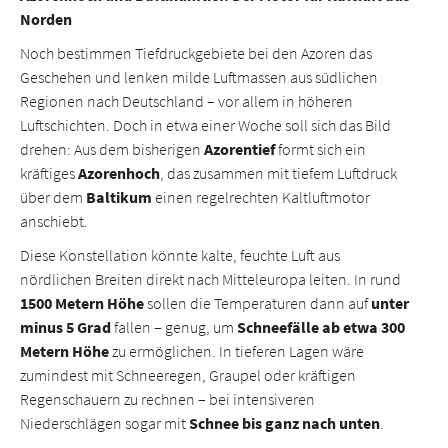
Norden
Noch bestimmen Tiefdruckgebiete bei den Azoren das
Geschehen und lenken milde Luftmassen aus südlichen
Regionen nach Deutschland – vor allem in höheren
Luftschichten. Doch in etwa einer Woche soll sich das Bild
drehen: Aus dem bisherigen
Azorentief
formt sich ein
kräftiges
Azorenhoch
, das zusammen mit tiefem Luftdruck
über dem
Baltikum
einen regelrechten Kaltluftmotor
anschiebt.
Diese Konstellation könnte kalte, feuchte Luft aus
nördlichen Breiten direkt nach Mitteleuropa leiten. In rund
1500 Metern Höhe
sollen die Temperaturen dann auf
unter
minus 5 Grad
fallen – genug, um
Schneefälle ab etwa 300
Metern Höhe
zu ermöglichen. In tieferen Lagen wäre
zumindest mit Schneeregen, Graupel oder kräftigen
Regenschauern zu rechnen – bei intensiveren
Niederschlägen sogar mit
Schnee bis ganz nach unten
.