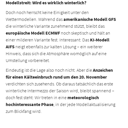
Modellstreit: Wird es wirklich winterlich?
Doch noch herrscht keine Einigkeit unter den
Wettermodellen. Während das
amerikanische Modell GFS
die winterliche Variante zunehmend stützt, bleibt das
europäische Modell ECMWF
noch skeptisch und hält an
einer milderen Variante fest. Interessant: Das
KI-Modell
AIFS
neigt ebenfalls zur kalten Lösung – ein weiterer
Hinweis, dass sich die Atmosphäre womöglich auf eine
Umstellung vorbereitet.
Eindeutig ist die Lage also noch nicht. Aber die
Anzeichen
für einen Kälteeinbruch rund um den 20. November
verdichten sich zusehends. Ob daraus tatsächlich das erste
winterliche Intermezzo der Saison wird, bleibt spannend –
doch fest steht: Wir treten in eine
meteorologisch
hochinteressante Phase
, in der jede Modellaktualisierung
zum Blickfang wird.