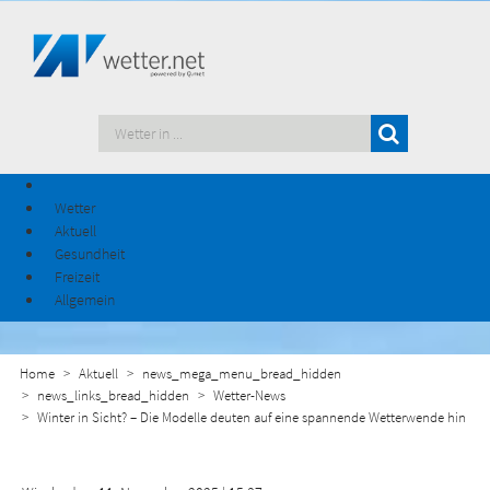
Wetter
Aktuell
Gesundheit
Freizeit
Allgemein
Home
Aktuell
news_mega_menu_bread_hidden
news_links_bread_hidden
Wetter-News
Winter in Sicht? – Die Modelle deuten auf eine spannende Wetterwende hin