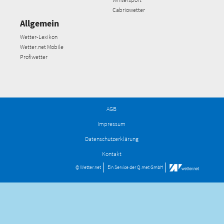
Cabriowetter
Allgemein
Wetter-Lexikon
Wetter.net Mobile
Profiwetter
AGB
Impressum
Datenschutzerklärung
Kontakt
© Wetter.net
Ein Service der
Q.met GmbH