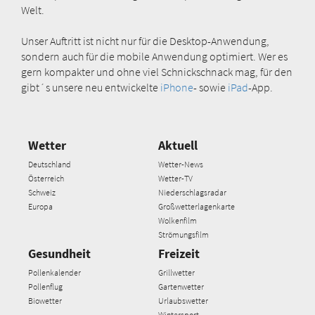
Welt.
Unser Auftritt ist nicht nur für die Desktop-Anwendung,
sondern auch für die mobile Anwendung optimiert. Wer es
gern kompakter und ohne viel Schnickschnack mag, für den
gibt´s unsere neu entwickelte
iPhone
- sowie
iPad
-App.
Wetter
Aktuell
Deutschland
Wetter-News
Österreich
Wetter-TV
Schweiz
Niederschlagsradar
Europa
Großwetterlagenkarte
Wolkenfilm
Strömungsfilm
Gesundheit
Freizeit
Pollenkalender
Grillwetter
Pollenflug
Gartenwetter
Biowetter
Urlaubswetter
Wintersport