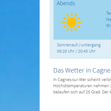
Abends
Te
Ni
Wi
Sonnenauf-/-untergang
06:28 Uhr / 20:45 Uhr
Das Wetter in Cagnes
In Cagnes-sur-Mer scheint verb
Höchsttemperaturen nehmen 34 G
belaufen sich auf 25 Grad. Der 