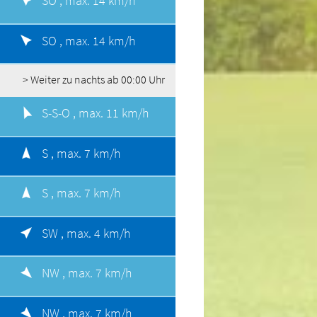
SO ,
max. 14 km/h
SO ,
max. 14 km/h
> Weiter zu nachts ab 00:00 Uhr
S-S-O ,
max. 11 km/h
S ,
max. 7 km/h
S ,
max. 7 km/h
SW ,
max. 4 km/h
NW ,
max. 7 km/h
NW ,
max. 7 km/h