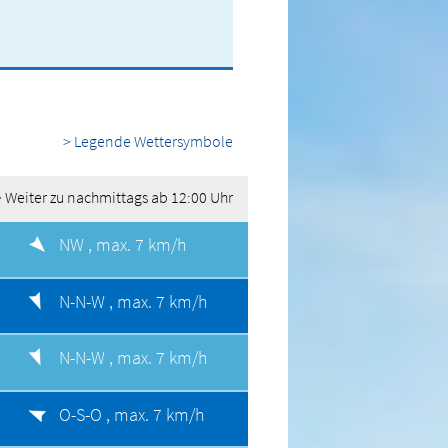
> Legende Wettersymbole
> Weiter zu nachmittags ab 12:00 Uhr
NW ,
max. 7 km/h
N-N-W ,
max. 7 km/h
N-N-W ,
max. 7 km/h
O-S-O ,
max. 7 km/h