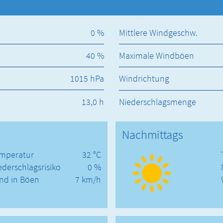
0 %
Mittlere Windgeschw.
40 %
Maximale Windböen
1015 hPa
Windrichtung
13,0 h
Niederschlagsmenge
Nachmittags
mperatur
32 °C
ederschlagsrisiko
0 %
nd in Böen
7 km/h