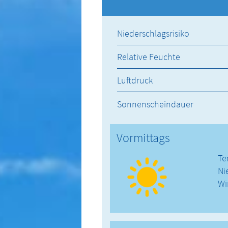
Niederschlagsrisiko
Relative Feuchte
Luftdruck
Sonnenscheindauer
Vormittags
Te
Ni
Wi