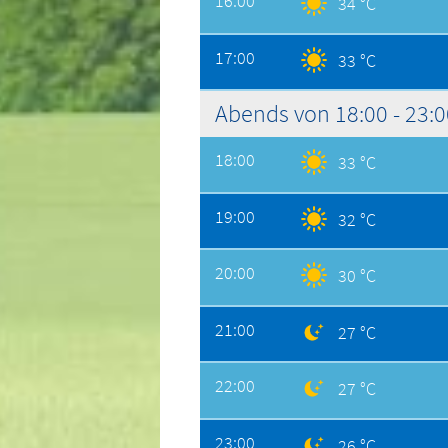
16:00
34 °C
17:00
33 °C
Abends von 18:00 - 23:
18:00
33 °C
19:00
32 °C
20:00
30 °C
21:00
27 °C
22:00
27 °C
23:00
26 °C