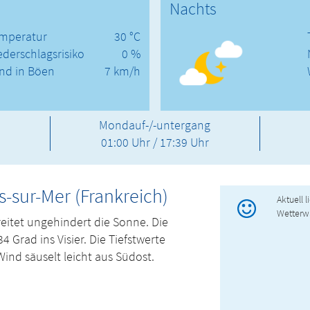
Nachts
mperatur
30 °C
ederschlagsrisiko
0 %
nd in Böen
7 km/h
Mondauf-/-untergang
01:00 Uhr / 17:39 Uhr
-sur-Mer (Frankreich)
Aktuell 
Wetterw
reitet ungehindert die Sonne. Die
rad ins Visier. Die Tiefstwerte
Wind säuselt leicht aus Südost.