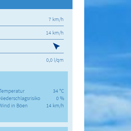
7 km/h
14 km/h
0,0 l/qm
Temperatur
34 °C
Niederschlagsrisiko
0 %
Wind in Böen
14 km/h