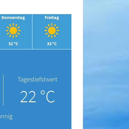
Donnerstag
Freitag
32 °C
33 °C
Tagestiefstwert
22 °C
onnig