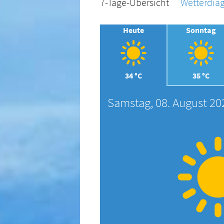
7-Tage-Übersicht
Wetterdi
Heute
Sonntag
34 °C
35 °C
Samstag, 08. August 20