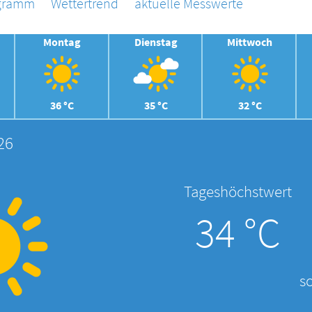
agramm
Wettertrend
aktuelle Messwerte
Montag
Dienstag
Mittwoch
36 °C
35 °C
32 °C
26
Tageshöchstwert
34 °C
s