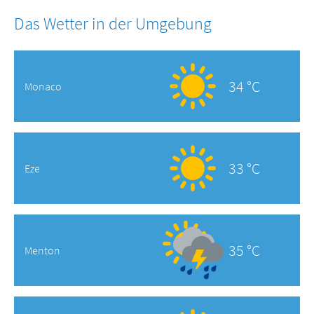
Das Wetter in der Umgebung
34 °C
Monaco
33 °C
Eze
35 °C
Menton