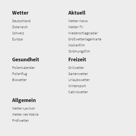
Wetter
Aktuell
Deutschland
Wetter-News
Österreich
Wetter-TV
Schweiz
Niederschlagsradar
Europa
Großwetterlagenkarte
Wolkenfilm
Strömungsfilm
Gesundheit
Freizeit
Pollenkalender
Grillwetter
Pollenflug
Gartenwetter
Biowetter
Urlaubswetter
Wintersport
Cabriowetter
Allgemein
Wetter-Lexikon
Wetter.net Mobile
Profiwetter