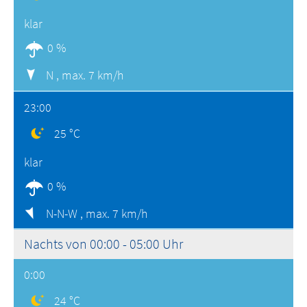
klar
0 %
N ,
max. 7 km/h
23:00
25 °C
klar
0 %
N-N-W ,
max. 7 km/h
Nachts von 00:00 - 05:00 Uhr
0:00
24 °C