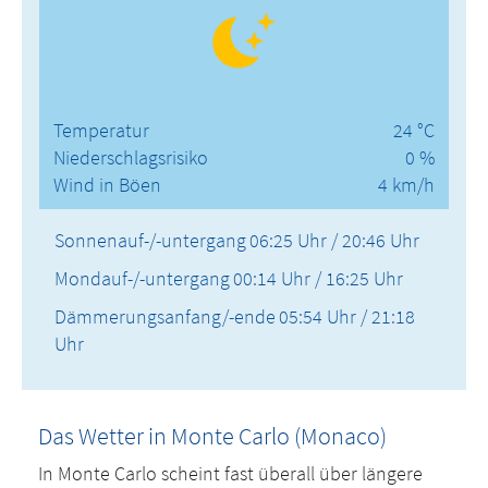
Temperatur
24 °C
Niederschlagsrisiko
0 %
Wind in Böen
4 km/h
Sonnenauf-/-untergang
06:25 Uhr / 20:46 Uhr
Mondauf-/-untergang
00:14 Uhr / 16:25 Uhr
Dämmerungsanfang/-ende
05:54 Uhr / 21:18
Uhr
Das Wetter in Monte Carlo (Monaco)
In Monte Carlo scheint fast überall über längere