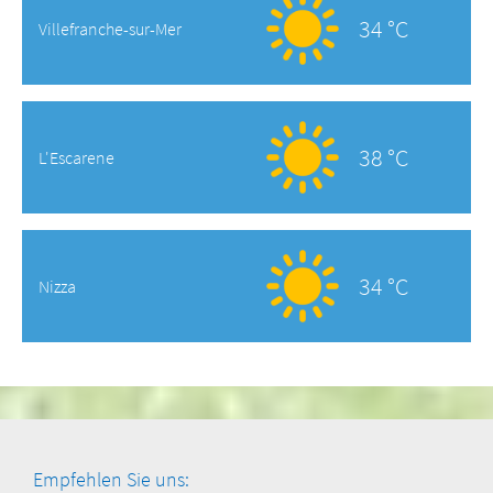
34 °C
Villefranche-sur-Mer
38 °C
L'Escarene
34 °C
Nizza
Empfehlen Sie uns: