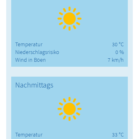
Temperatur
30 °C
Niederschlagsrisiko
0 %
Wind in Böen
7 km/h
Nachmittags
Temperatur
33 °C