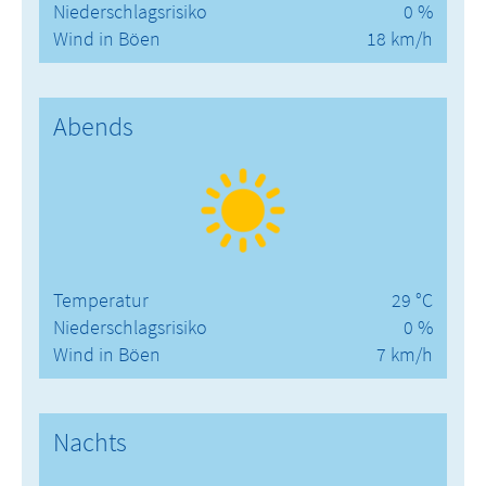
Niederschlagsrisiko
0 %
Wind in Böen
18 km/h
Abends
Temperatur
29 °C
Niederschlagsrisiko
0 %
Wind in Böen
7 km/h
Nachts