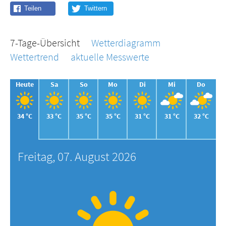
7-Tage-Übersicht
Wetterdiagramm
Wettertrend
aktuelle Messwerte
Heute
Sa
So
Mo
Di
Mi
Do
34 °C
33 °C
35 °C
35 °C
31 °C
31 °C
32 °C
Freitag, 07. August 2026