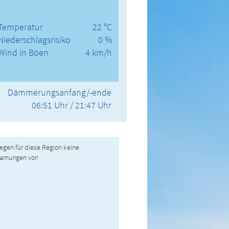
Temperatur
22 °C
Niederschlagsrisiko
0 %
Wind in Böen
4 km/h
Dämmerungsanfang/-ende
06:51 Uhr / 21:47 Uhr
liegen für diese Region keine
arnungen vor!