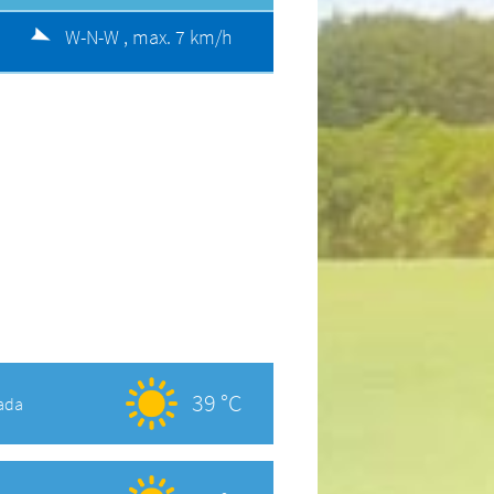
W-N-W ,
max. 7 km/h
39 °C
ada