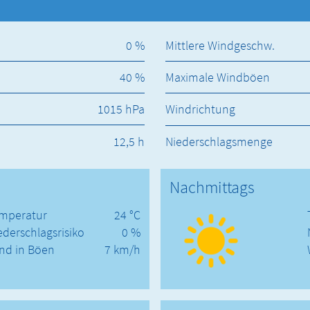
0 %
Mittlere Windgeschw.
40 %
Maximale Windböen
1015 hPa
Windrichtung
12,5 h
Niederschlagsmenge
Nachmittags
mperatur
24 °C
ederschlagsrisiko
0 %
nd in Böen
7 km/h