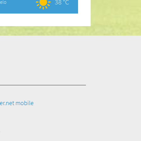
38 °C
elo
er.net mobile
e