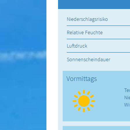
Niederschlagsrisiko
Relative Feuchte
Luftdruck
Sonnenscheindauer
Vormittags
Te
Ni
Wi