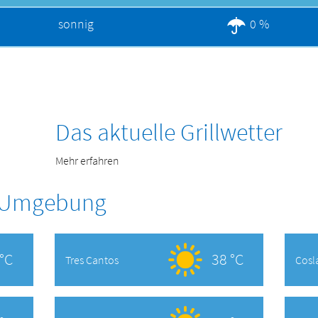
sonnig
0 %
Das aktuelle Grillwetter
Mehr erfahren
r Umgebung
°C
38 °C
Tres Cantos
Cosl