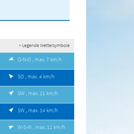
> Legende Wettersymbole
O-N-O ,
max. 7 km/h
SO ,
max. 4 km/h
SW ,
max. 11 km/h
SW ,
max. 14 km/h
W-S-W ,
max. 11 km/h