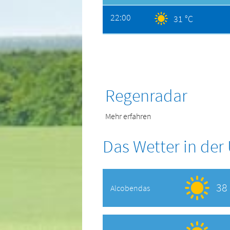
22:00
31 °C
Regenradar
Mehr erfahren
Das Wetter in de
38 
Alcobendas