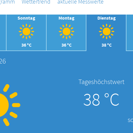
agramm
Wettertrend
aktuelle Messwerte
Sonntag
Montag
Dienstag
36 °C
36 °C
38 °C
26
Tageshöchstwert
38 °C
s