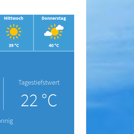
Mittwoch
Donnerstag
39 °C
40 °C
Tagestiefstwert
22 °C
onnig