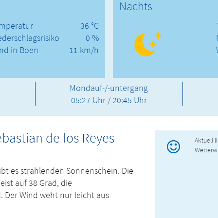
Nachts
mperatur
36 °C
ederschlagsrisiko
0 %
nd in Böen
11 km/h
Mondauf-/-untergang
05:27 Uhr / 20:45 Uhr
ebastian de los Reyes
Aktuell 
Wetterw
gibt es strahlenden Sonnenschein. Die
ist auf 38 Grad, die
. Der Wind weht nur leicht aus