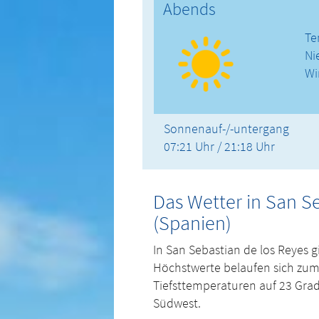
Abends
Te
Ni
Wi
Sonnenauf-/-untergang
07:21 Uhr / 21:18 Uhr
Das Wetter in San S
(Spanien)
In San Sebastian de los Reyes 
Höchstwerte belaufen sich zume
Tiefsttemperaturen auf 23 Grad
Südwest.