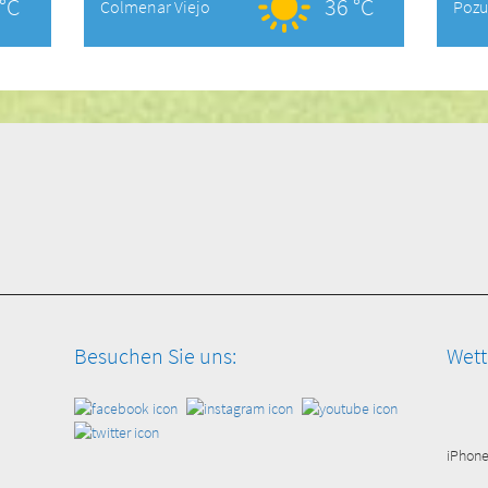
°C
36 °C
Colmenar Viejo
Pozu
Besuchen Sie uns:
Wett
iPhon