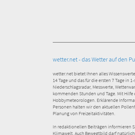
wetter.net - das Wetter auf den P
wetter.net bietet Ihnen alles Wissenswert
14 Tage und das für die ersten 7 Tage in 1
Niederschlagsradar, Messwerte, Wetterwa
kommenden Stunden und Tage. Mit Hilfe der
Hobbymeteorologen. Erklärende Informati
Personen halten wir den aktuellen Pollenfl
Planung von Freizeitaktivitäten.
In redaktionellen Beiträgen informieren 
Klimawelt. Auch Bewegtbild darf natürlich