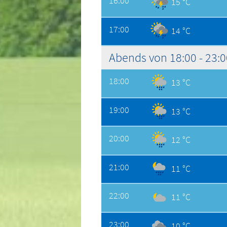
16:00
15 °C
17:00
14 °C
Abends von 18:00 - 23:
18:00
13 °C
19:00
13 °C
20:00
12 °C
21:00
11 °C
22:00
11 °C
23:00
10 °C