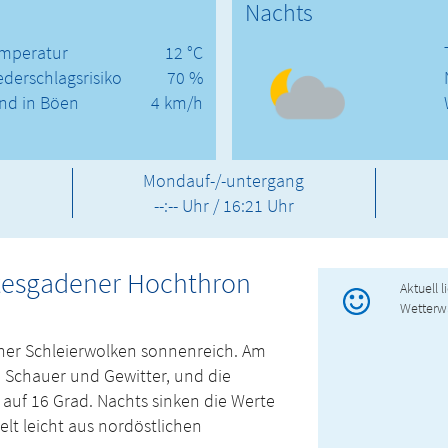
Nachts
mperatur
12 °C
ederschlagsrisiko
70 %
nd in Böen
4 km/h
Mondauf-/-untergang
--:-- Uhr / 16:21 Uhr
htesgadener Hochthron
Aktuell 
Wetterw
elner Schleierwolken sonnenreich. Am
e Schauer und Gewitter, und die
auf 16 Grad. Nachts sinken die Werte
lt leicht aus nordöstlichen