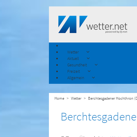
Wetter
Aktuell
Gesundheit
Freizeit
Allgemein
Home
Wetter
Berchtesgadener Hochthron (
Berchtesgadene