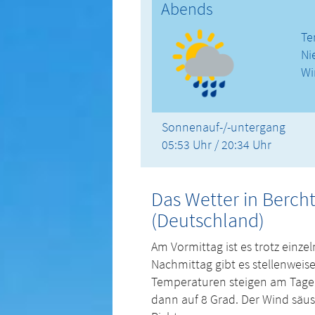
Abends
Te
Ni
Wi
Sonnenauf-/-untergang
05:53 Uhr / 20:34 Uhr
Das Wetter in Berc
(Deutschland)
Am Vormittag ist es trotz einz
Nachmittag gibt es stellenweis
Temperaturen steigen am Tage 
dann auf 8 Grad. Der Wind säuse