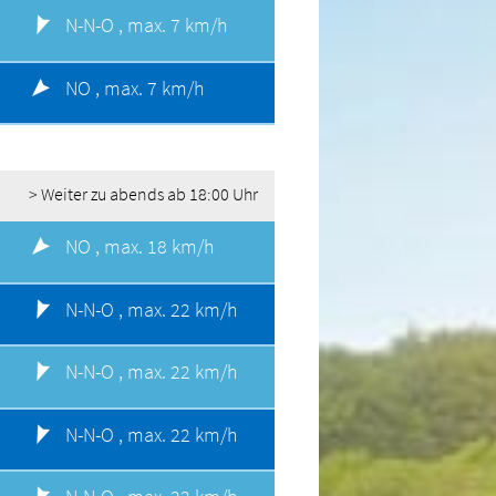
N-N-O ,
max. 7 km/h
NO ,
max. 7 km/h
> Weiter zu abends ab 18:00 Uhr
NO ,
max. 18 km/h
N-N-O ,
max. 22 km/h
N-N-O ,
max. 22 km/h
N-N-O ,
max. 22 km/h