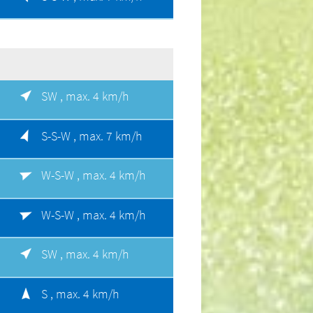
SW ,
max. 4 km/h
S-S-W ,
max. 7 km/h
W-S-W ,
max. 4 km/h
W-S-W ,
max. 4 km/h
SW ,
max. 4 km/h
S ,
max. 4 km/h