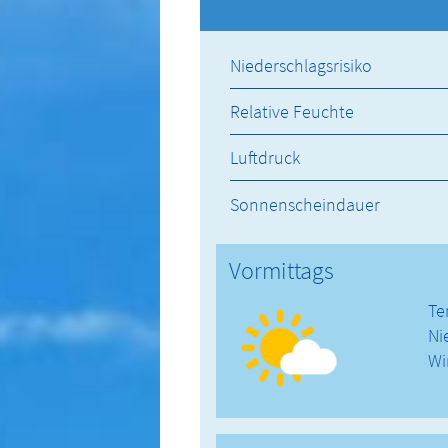
Niederschlagsrisiko
Relative Feuchte
Luftdruck
Sonnenscheindauer
Vormittags
Te
Ni
Wi