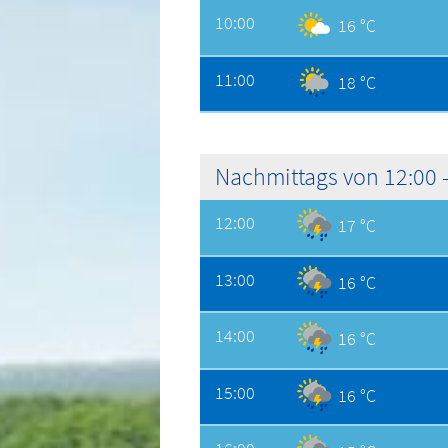
10:00
16 °C
11:00
18 °C
Nachmittags von 12:00 -
12:00
17 °C
13:00
16 °C
14:00
16 °C
15:00
16 °C