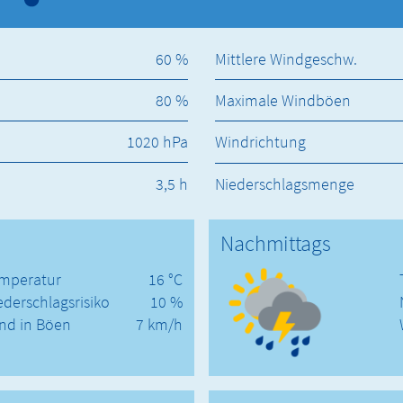
60 %
Mittlere Windgeschw.
80 %
Maximale Windböen
1020 hPa
Windrichtung
3,5 h
Niederschlagsmenge
Nachmittags
mperatur
16 °C
ederschlagsrisiko
10 %
nd in Böen
7 km/h