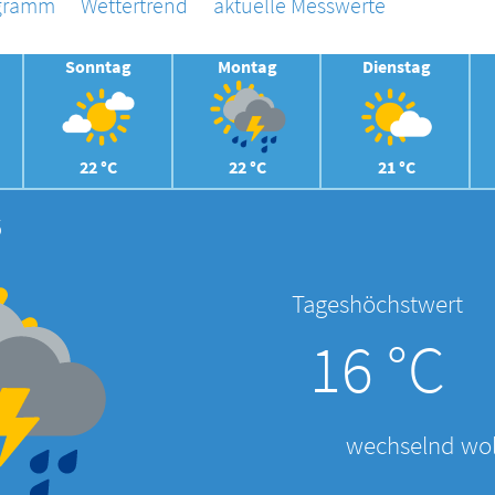
agramm
Wettertrend
aktuelle Messwerte
Sonntag
Montag
Dienstag
22 °C
22 °C
21 °C
6
Tageshöchstwert
16 °C
wechselnd wol