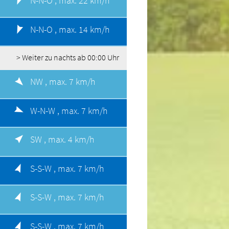
N-N-O ,
max. 22 km/h
N-N-O ,
max. 14 km/h
> Weiter zu nachts ab 00:00 Uhr
NW ,
max. 7 km/h
W-N-W ,
max. 7 km/h
SW ,
max. 4 km/h
S-S-W ,
max. 7 km/h
S-S-W ,
max. 7 km/h
S-S-W ,
max. 7 km/h