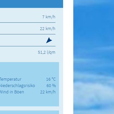
7 km/h
22 km/h
51,2 l/qm
Temperatur
16 °C
Niederschlagsrisiko
60 %
Wind in Böen
22 km/h