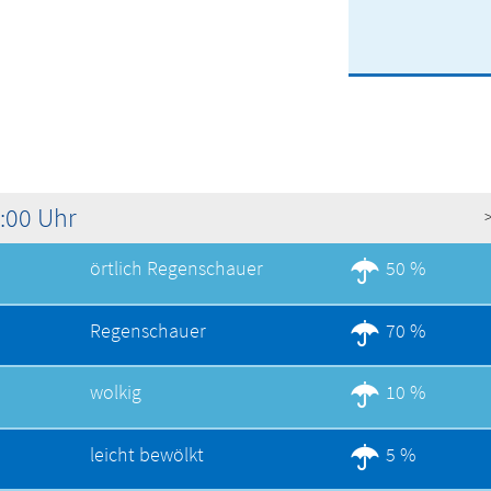
1:00 Uhr
örtlich Regenschauer
50 %
Regenschauer
70 %
wolkig
10 %
leicht bewölkt
5 %