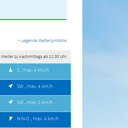
> Legende Wettersymbole
> Weiter zu nachmittags ab 12:00 Uhr
S ,
max. 4 km/h
SW ,
max. 4 km/h
SW ,
max. 0 km/h
N-N-O ,
max. 4 km/h