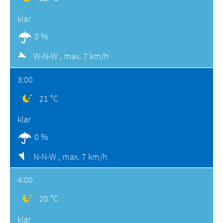
klar
0 %
W-N-W ,
max. 7 km/h
3:00
21 °C
klar
0 %
N-N-W ,
max. 7 km/h
4:00
20 °C
klar