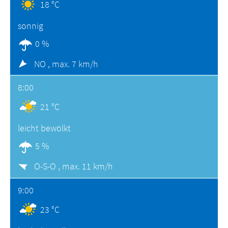
18 °C
sonnig
0 %
NO ,
max. 7 km/h
8:00
21 °C
leicht bewölkt
5 %
O-S-O ,
max. 11 km/h
9:00
23 °C