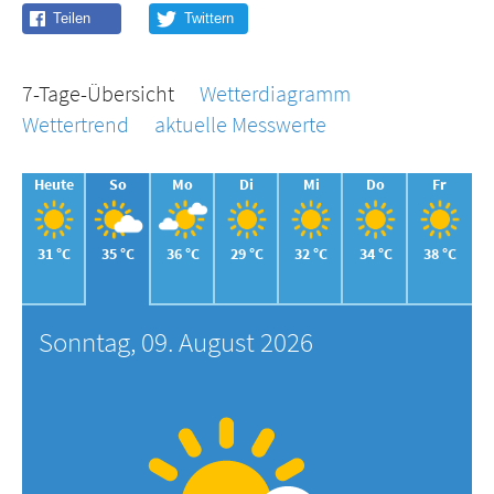
7-Tage-Übersicht
Wetterdiagramm
Wettertrend
aktuelle Messwerte
Heute
So
Mo
Di
Mi
Do
Fr
31 °C
35 °C
36 °C
29 °C
32 °C
34 °C
38 °C
Sonntag, 09. August 2026