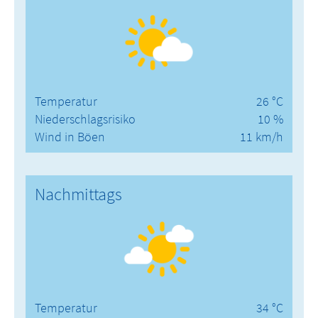
Temperatur
26 °C
Niederschlagsrisiko
10 %
Wind in Böen
11 km/h
Nachmittags
Temperatur
34 °C