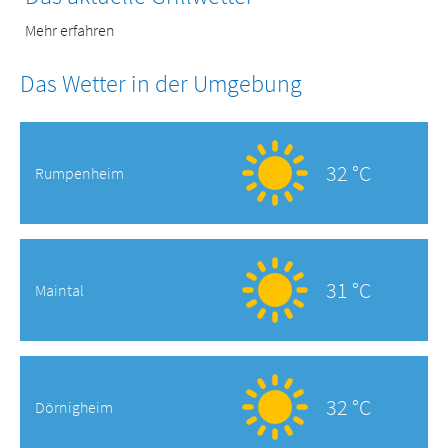
Mehr erfahren
Das Wetter in der Umgebung
32 °C
Rumpenheim
31 °C
Maintal
32 °C
Dörnigheim