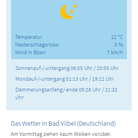
Temperatur
22 °C
Niederschlagsrisiko
0 %
Wind in Böen
7 km/h
Sonnenauf-/-untergang
06:05 Uhr / 20:55 Uhr
Mondauf-/-untergang
01:13 Uhr / 19:12 Uhr
Dämmerungsanfang/-ende
05:28 Uhr / 21:32
Uhr
Das Wetter in Bad Vilbel (Deutschland)
Am Vormittag ziehen kaum Wolken vorüber.