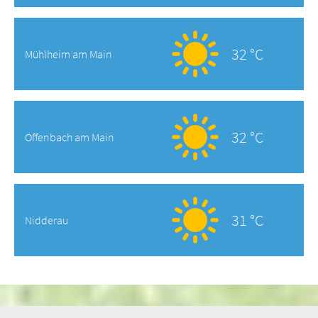
32 °C
Mühlheim am Main
32 °C
Offenbach am Main
31 °C
Nidderau