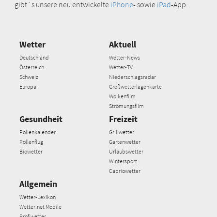
gibt´s unsere neu entwickelte
iPhone
- sowie
iPad
-App.
Wetter
Aktuell
Deutschland
Wetter-News
Österreich
Wetter-TV
Schweiz
Niederschlagsradar
Europa
Großwetterlagenkarte
Wolkenfilm
Strömungsfilm
Gesundheit
Freizeit
Pollenkalender
Grillwetter
Pollenflug
Gartenwetter
Biowetter
Urlaubswetter
Wintersport
Cabriowetter
Allgemein
Wetter-Lexikon
Wetter.net Mobile
Profiwetter