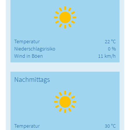
Temperatur
22 °C
Niederschlagsrisiko
0 %
Wind in Böen
11 km/h
Nachmittags
Temperatur
30 °C