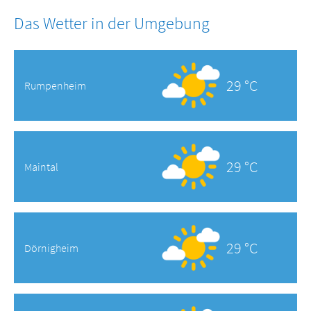
Das Wetter in der Umgebung
29 °C
Rumpenheim
29 °C
Maintal
29 °C
Dörnigheim