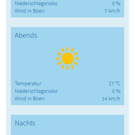
Niederschlagsrisiko
0 %
Wind in Böen
7 km/h
Abends
Temperatur
27 °C
Niederschlagsrisiko
0 %
Wind in Böen
14 km/h
Nachts