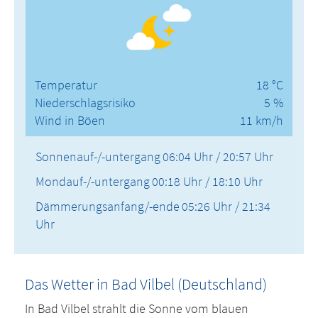
Temperatur
18 °C
Niederschlagsrisiko
5 %
Wind in Böen
11 km/h
Sonnenauf-/-untergang
06:04 Uhr / 20:57 Uhr
Mondauf-/-untergang
00:18 Uhr / 18:10 Uhr
Dämmerungsanfang/-ende
05:26 Uhr / 21:34
Uhr
Das Wetter in Bad Vilbel (Deutschland)
In Bad Vilbel strahlt die Sonne vom blauen