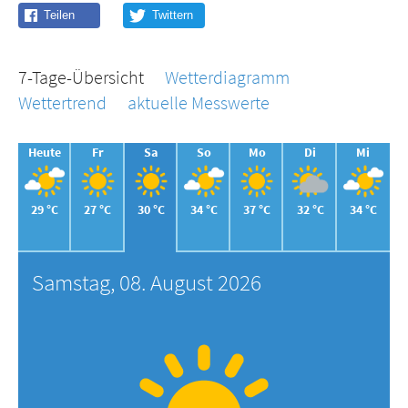
7-Tage-Übersicht
Wetterdiagramm
Wettertrend
aktuelle Messwerte
Heute
Fr
Sa
So
Mo
Di
Mi
29 °C
27 °C
30 °C
34 °C
37 °C
32 °C
34 °C
Samstag, 08. August 2026