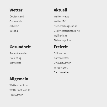
Wetter
Aktuell
Deutschland
Wetter-News
Österreich
Wetter-TV
Schweiz
Niederschlagsradar
Europa
Großwetterlagenkarte
Wolkenfilm
Strömungsfilm
Gesundheit
Freizeit
Pollenkalender
Grillwetter
Pollenflug
Gartenwetter
Biowetter
Urlaubswetter
Wintersport
Cabriowetter
Allgemein
Wetter-Lexikon
Wetter.net Mobile
Profiwetter