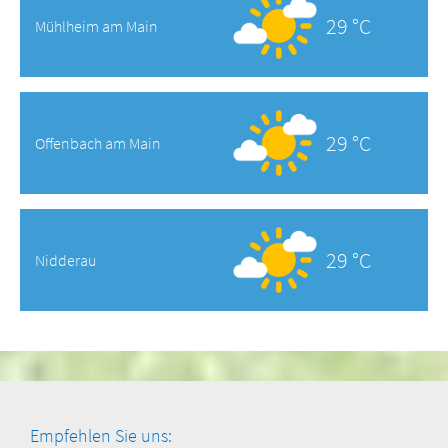
29 °C
Mühlheim am Main
29 °C
Offenbach am Main
29 °C
Nidderau
Empfehlen Sie uns: