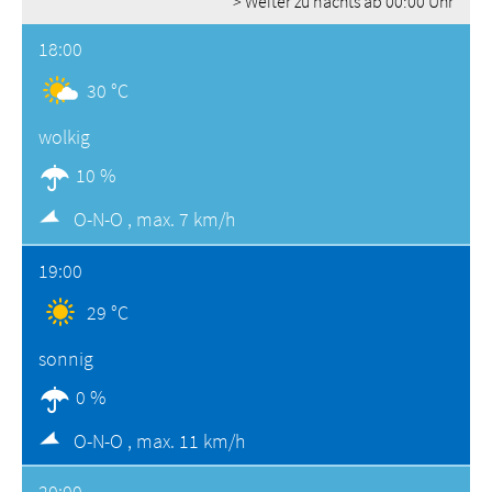
> Weiter zu nachts ab 00:00 Uhr
18:00
30 °C
wolkig
10 %
O-N-O ,
max. 7 km/h
19:00
29 °C
sonnig
0 %
O-N-O ,
max. 11 km/h
20:00