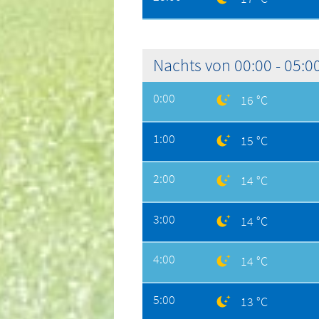
Nachts von 00:00 - 05:0
0:00
16 °C
1:00
15 °C
2:00
14 °C
3:00
14 °C
4:00
14 °C
5:00
13 °C