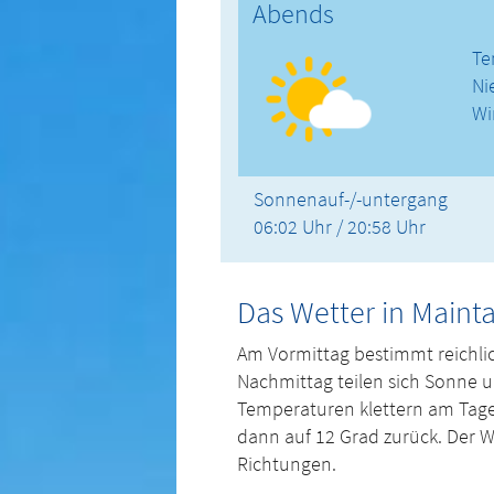
Abends
Te
Ni
Wi
Sonnenauf-/-untergang
06:02 Uhr / 20:58 Uhr
Das Wetter in Maint
Am Vormittag bestimmt reichl
Nachmittag teilen sich Sonne 
Temperaturen klettern am Tage
dann auf 12 Grad zurück. Der W
Richtungen.