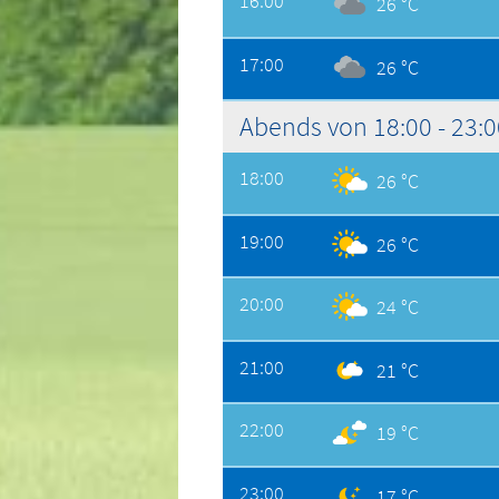
16:00
26 °C
17:00
26 °C
Abends von 18:00 - 23:
18:00
26 °C
19:00
26 °C
20:00
24 °C
21:00
21 °C
22:00
19 °C
23:00
17 °C