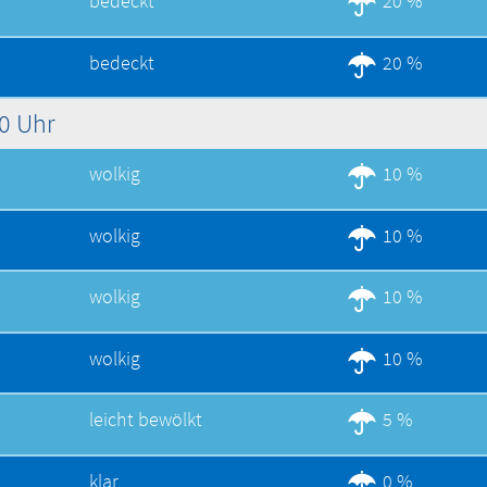
bedeckt
20 %
bedeckt
20 %
00 Uhr
wolkig
10 %
wolkig
10 %
wolkig
10 %
wolkig
10 %
leicht bewölkt
5 %
klar
0 %