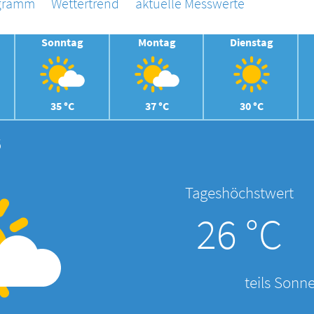
agramm
Wettertrend
aktuelle Messwerte
Sonntag
Montag
Dienstag
35 °C
37 °C
30 °C
6
Tageshöchstwert
26 °C
teils Sonne