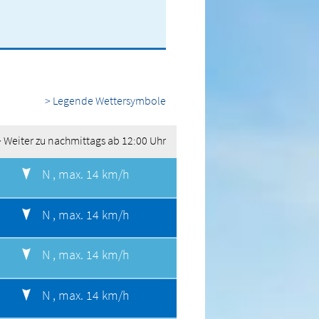
> Legende Wettersymbole
> Weiter zu nachmittags ab 12:00 Uhr
N ,
max. 14 km/h
N ,
max. 14 km/h
N ,
max. 14 km/h
N ,
max. 14 km/h