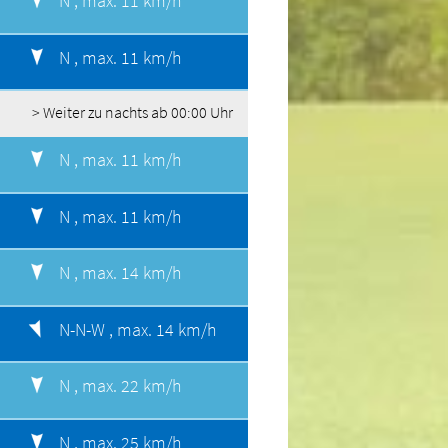
N ,
max. 11 km/h
N ,
max. 11 km/h
> Weiter zu nachts ab 00:00 Uhr
N ,
max. 11 km/h
N ,
max. 11 km/h
N ,
max. 14 km/h
N-N-W ,
max. 14 km/h
N ,
max. 22 km/h
N ,
max. 25 km/h