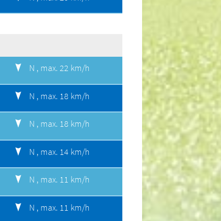
N ,
max. 22 km/h
N ,
max. 18 km/h
N ,
max. 18 km/h
N ,
max. 14 km/h
N ,
max. 11 km/h
N ,
max. 11 km/h