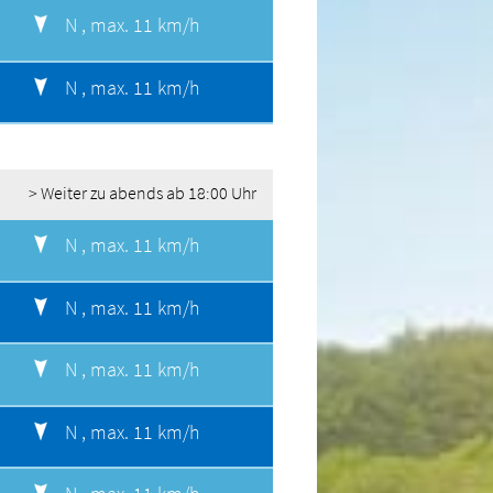
N ,
max. 11 km/h
N ,
max. 11 km/h
> Weiter zu abends ab 18:00 Uhr
N ,
max. 11 km/h
N ,
max. 11 km/h
N ,
max. 11 km/h
N ,
max. 11 km/h