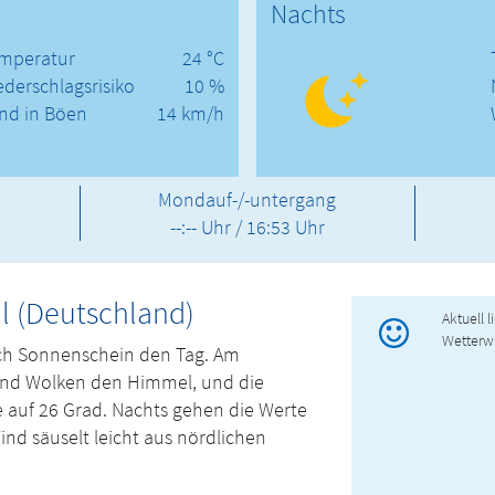
Nachts
mperatur
24 °C
ederschlagsrisiko
10 %
nd in Böen
14 km/h
Mondauf-/-untergang
--:-- Uhr / 16:53 Uhr
al (Deutschland)
Aktuell 
Wetterw
ich Sonnenschein den Tag. Am
und Wolken den Himmel, und die
 auf 26 Grad. Nachts gehen die Werte
ind säuselt leicht aus nördlichen