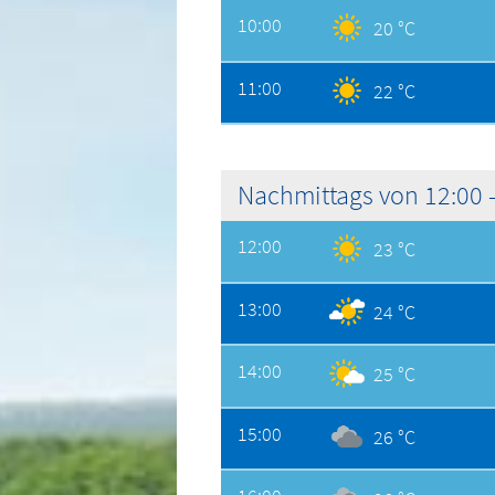
10:00
20 °C
11:00
22 °C
Nachmittags von 12:00 -
12:00
23 °C
13:00
24 °C
14:00
25 °C
15:00
26 °C