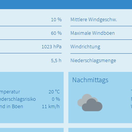
10 %
Mittlere Windgeschw.
60 %
Maximale Windböen
1023 hPa
Windrichtung
5,5 h
Niederschlagsmenge
Nachmittags
mperatur
20 °C
ederschlagsrisiko
0 %
nd in Böen
11 km/h