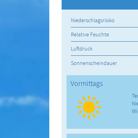
Niederschlagsrisiko
Relative Feuchte
Luftdruck
Sonnenscheindauer
Vormittags
Te
Ni
Wi